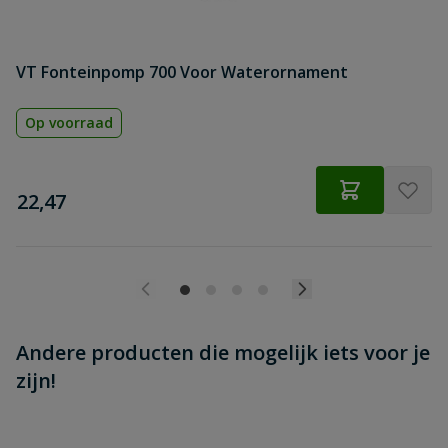
VT Fonteinpomp 700 Voor Waterornament
Beoordeling versturen
Op voorraad
€
22,47
Andere producten die mogelijk iets voor je
zijn!