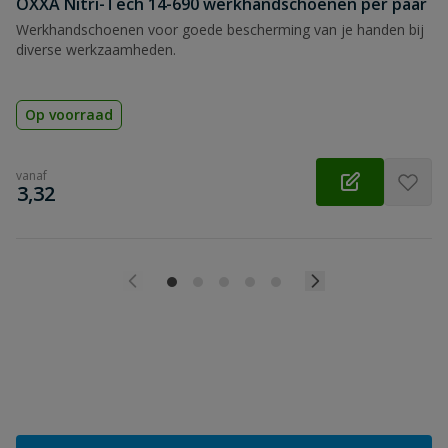
OXXA Nitri-Tech 14-690 werkhandschoenen per paar
Werkhandschoenen voor goede bescherming van je handen bij
diverse werkzaamheden.
Op voorraad
vanaf
€
3,32