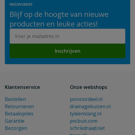
NIEUWSBRIEF
Blijf op de hoogte van nieuwe
producten en leuke acties!
E-mailadres
Inschrijven
Klantenservice
Onze webshops
Bestellen
pvcvoordeel.nl
Retourneren
drainagebuizen.nl
Betaalopties
tyleenslang.nl
Garantie
pvcbuis.com
Bezorgen
schrikdraad.net