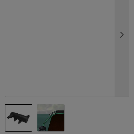
View larger image
View larger image