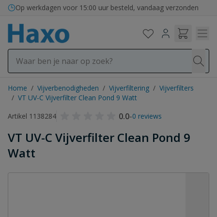
Ga naar de inhoud
Bezorging in binnen- en buitenland
Op werkdagen voor 15:00 uur besteld, vandaag verzonden
Home
/
Vijverbenodigheden
/
Vijverfiltering
/
Vijverfilters
/
VT UV-C Vijverfilter Clean Pond 9 Watt
0.0
-
Artikel 1138284
0 reviews
VT UV-C Vijverfilter Clean Pond 9
Watt