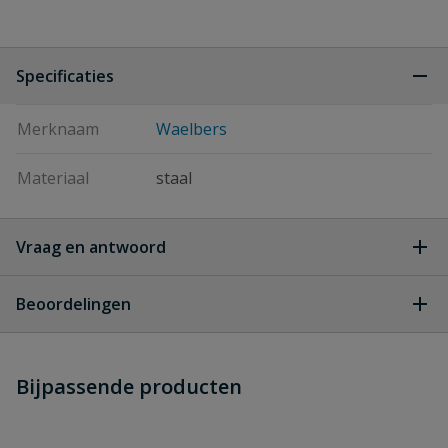
Specificaties
Merknaam
Waelbers
Materiaal
staal
Vraag en antwoord
Geen vragen
Beoordelingen
Heb je zelf ook een vraag over
Stel jouw
Bijpassende producten
Schrijf zelf een beoordeling
vraag
dit product?
Je beoordeelt:
Waelbers Grendel Galvanisch