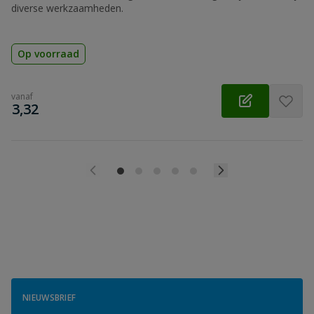
diverse werkzaamheden.
Op voorraad
vanaf
€
3,32
NIEUWSBRIEF