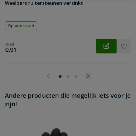
Waelbers ruitersteunen verzinkt
Beoordeling versturen
Op voorraad
vanaf
€
0,91
Andere producten die mogelijk iets voor je
zijn!