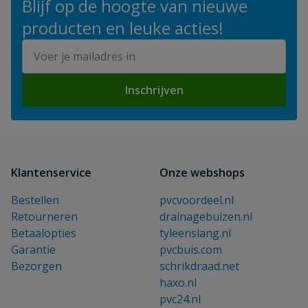
Blijf op de hoogte van nieuwe
producten en leuke acties!
E-mailadres
Inschrijven
Klantenservice
Onze webshops
Bestellen
pvcvoordeel.nl
Retourneren
drainagebuizen.nl
Betaalopties
tyleenslang.nl
Garantie
pvcbuis.com
Bezorgen
schrikdraad.net
haxo.nl
pvc24.nl