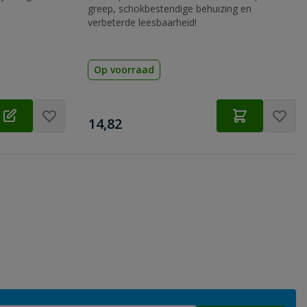
greep, schokbestendige behuizing en
verbeterde leesbaarheid!
Op voorraad
€
14,82