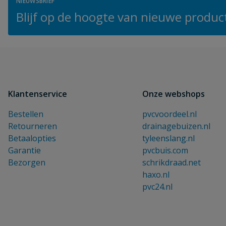
NIEUWSBRIEF
Blijf op de hoogte van nieuwe product
Klantenservice
Onze webshops
Bestellen
pvcvoordeel.nl
Retourneren
drainagebuizen.nl
Betaalopties
tyleenslang.nl
Garantie
pvcbuis.com
Bezorgen
schrikdraad.net
haxo.nl
pvc24.nl