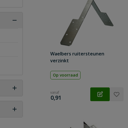
Waelbers ruitersteunen
verzinkt
Op voorraad
vanaf
€
0,91
 vraag