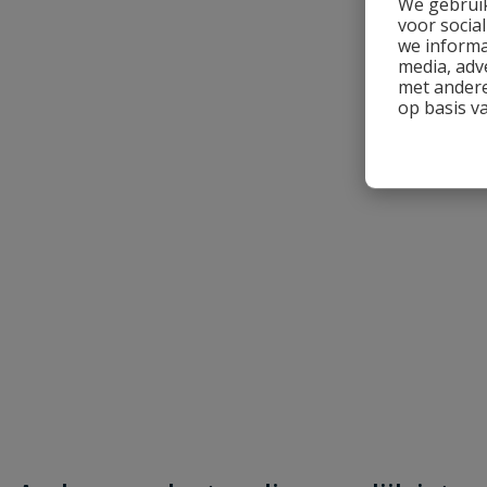
We gebruik
voor socia
we informa
media, adv
met andere
Beoordeling versturen
op basis v