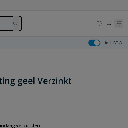
incl. BTW
s
ing geel Verzinkt
vandaag verzonden