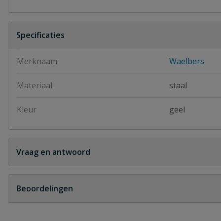
Specificaties
Merknaam
Waelbers
Materiaal
staal
Kleur
geel
Vraag en antwoord
Geen vragen
Beoordelingen
Heb je zelf ook een vraag over dit product?