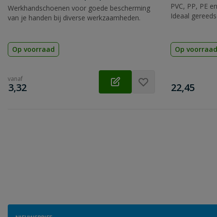
PVC, PP, PE en
Werkhandschoenen voor goede bescherming
Ideaal gereeds
van je handen bij diverse werkzaamheden.
Op voorraad
Op voorraa
vanaf
€
€
3,32
22,45