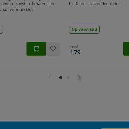
 andere kunststof materialen.
biedt precisie zonder slijpen.
chap voor uw klus!
d
Op voorraad
vanaf
€
4,79