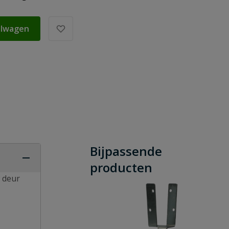
elwagen
Bijpassende
producten
w deur