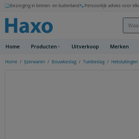
Ga naar de inhoud
Bezorging in binnen- en buitenland
Persoonlijk advies voor elk
Home
Producten
Uitverkoop
Merken
Home
/
IJzerwaren
/
Bouwbeslag
/
Tuinbeslag
/
Heksluitingen