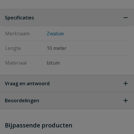
Specificaties
Merknaam
Zwaluw
Lengte
10 meter
Materiaal
bitum
Vraag en antwoord
Geen vragen
Beoordelingen
Heb je zelf ook een vraag over
Stel jouw
Bijpassende producten
Schrijf zelf een beoordeling
vraag
dit product?