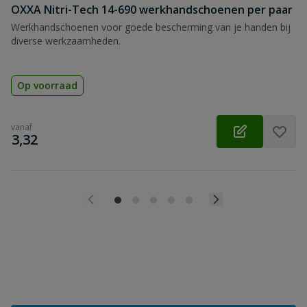
OXXA Nitri-Tech 14-690 werkhandschoenen per paar
Werkhandschoenen voor goede bescherming van je handen bij
diverse werkzaamheden.
Op voorraad
vanaf
€
3,32