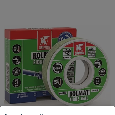
Je beoordeelt:
Zwaluw loodband 150 mm 10 meter
Uw waardering:
Naam
Samenvatting
Beoordeling