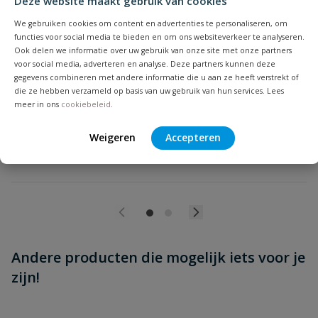
Deze website maakt gebruik van cookies
Beoordeling versturen
We gebruiken cookies om content en advertenties te personaliseren, om
Kolmat® Fibre Seal afdichtingstape
functies voor social media te bieden en om ons websiteverkeer te analyseren.
Vezelversterkte afdichtingsband voor schroefdraadverbindingen,
Ook delen we informatie over uw gebruik van onze site met onze partners
nastelbaar >180°.
voor social media, adverteren en analyse. Deze partners kunnen deze
gegevens combineren met andere informatie die u aan ze heeft verstrekt of
die ze hebben verzameld op basis van uw gebruik van hun services. Lees
Op voorraad
meer in ons
cookiebeleid
.
Weigeren
Accepteren
vanaf
€
6,44
Andere producten die mogelijk iets voor je
zijn!