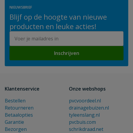
NIEUWSBRIEF
Blijf op de hoogte van nieuwe
producten en leuke acties!
E-mailadres
Inschrijven
Klantenservice
Onze webshops
Bestellen
pvcvoordeel.nl
Retourneren
drainagebuizen.nl
Betaalopties
tyleenslang.nl
Garantie
pvcbuis.com
Bezorgen
schrikdraad.net