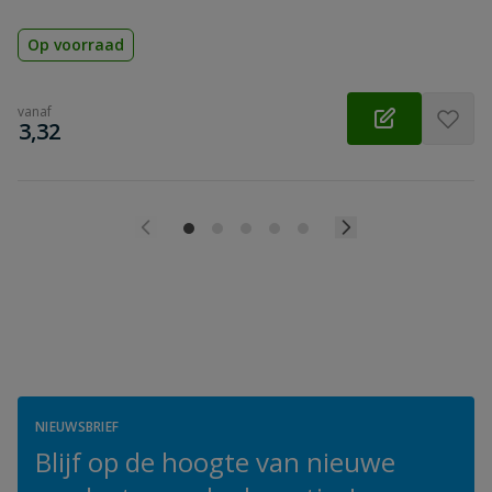
Op voorraad
vanaf
€
3,32
NIEUWSBRIEF
Blijf op de hoogte van nieuwe