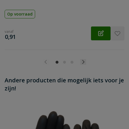
Op voorraad
vanaf
€
0,91
Andere producten die mogelijk iets voor je
zijn!