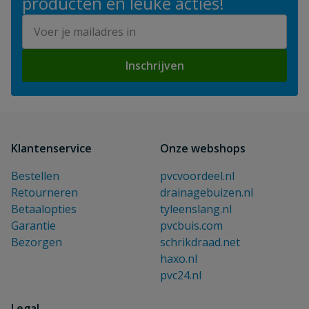
producten en leuke acties!
E-mailadres
Inschrijven
Klantenservice
Onze webshops
Bestellen
pvcvoordeel.nl
Retourneren
drainagebuizen.nl
Betaalopties
tyleenslang.nl
Garantie
pvcbuis.com
Bezorgen
schrikdraad.net
haxo.nl
pvc24.nl
Legal