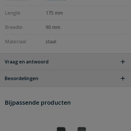
Lengte
175 mm
Breedte
90 mm
Materiaal
staal
Vraag en antwoord
Geen vragen
Beoordelingen
Heb je zelf ook een vraag over
Stel jouw
Bijpassende producten
Schrijf zelf een beoordeling
vraag
dit product?
Je beoordeelt:
Waelbers zware raveeldrager
verzinkt 90 x 175 mm