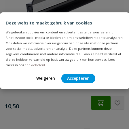
Samenvatting
Deze website maakt gebruik van cookies
Beoordeling
We gebruiken cookies om content en advertenties te personaliseren, om
functies voor social media te bieden en om ons websiteverkeer te analyseren.
Ook delen we informatie over uw gebruik van onze site met onze partners
voor social media, adverteren en analyse. Deze partners kunnen deze
gegevens combineren met andere informatie die u aan ze heeft verstrekt of
Ellen dorpelstrip opbouwprofiel ADS 100 cm
die ze hebben verzameld op basis van uw gebruik van hun services. Lees
Beoordeling versturen
Tochtstrip voor de onderzijde bij naar binnen draaiende deuren,
meer in ons
cookiebeleid
.
met schroefgaten.
Weigeren
Accepteren
Op voorraad
€
10,50