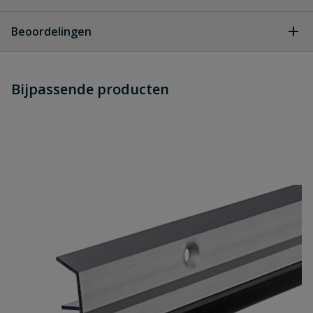
Geen vragen
Beoordelingen
Heb je zelf ook een vraag over
Stel jouw
Bijpassende producten
Schrijf zelf een beoordeling
vraag
dit product?
Je beoordeelt:
Deltafix Dorpelstrip | Onder De
Deur 1.10M
Uw waardering:
Naam