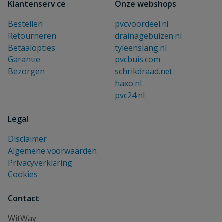
Klantenservice
Onze webshops
Bestellen
pvcvoordeel.nl
Retourneren
drainagebuizen.nl
Betaalopties
tyleenslang.nl
Garantie
pvcbuis.com
Bezorgen
schrikdraad.net
haxo.nl
pvc24.nl
Legal
Disclaimer
Algemene voorwaarden
Privacyverklaring
Cookies
Contact
WitWay