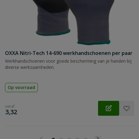
OXXA Nitri-Tech 14-690 werkhandschoenen per paar
Werkhandschoenen voor goede bescherming van je handen bij
diverse werkzaamheden.
Op voorraad
vanaf
€
3,32