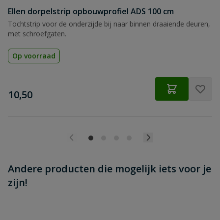
Ellen dorpelstrip opbouwprofiel ADS 100 cm
Beoordeling versturen
Tochtstrip voor de onderzijde bij naar binnen draaiende deuren,
met schroefgaten.
Op voorraad
€
10,50
Andere producten die mogelijk iets voor je
zijn!