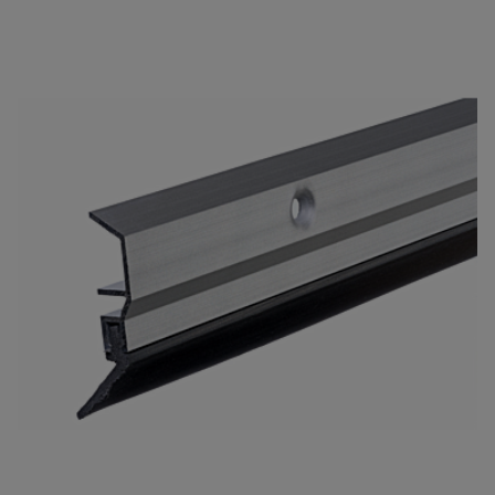
PDS-WT 100 cm
Uw waardering:
Naam
Samenvatting
Beoordeling