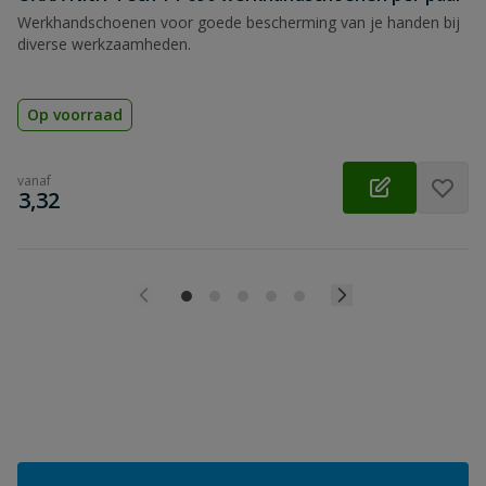
Werkhandschoenen voor goede bescherming van je handen bij
diverse werkzaamheden.
Op voorraad
vanaf
€
3,32