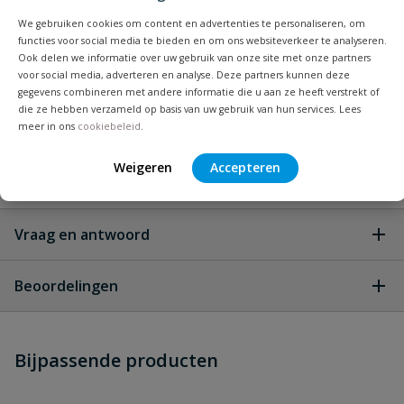
We gebruiken cookies om content en advertenties te personaliseren, om
Specificaties
functies voor social media te bieden en om ons websiteverkeer te analyseren.
Ook delen we informatie over uw gebruik van onze site met onze partners
voor social media, adverteren en analyse. Deze partners kunnen deze
Merknaam
Ellen
gegevens combineren met andere informatie die u aan ze heeft verstrekt of
die ze hebben verzameld op basis van uw gebruik van hun services. Lees
Materiaal
kunststof
meer in ons
cookiebeleid
.
Weigeren
Accepteren
Kleur
wit
Vraag en antwoord
Geen vragen
Beoordelingen
Heb je zelf ook een vraag over
Stel jouw
Bijpassende producten
Schrijf zelf een beoordeling
vraag
dit product?
Je beoordeelt:
Ellen dorpelstrip opbouwprofiel