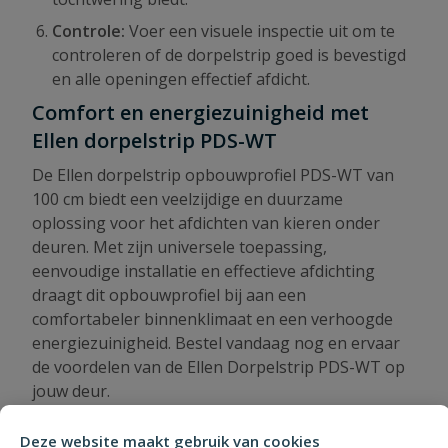
Controle:
Voer een visuele inspectie uit om te
controleren of de dorpelstrip goed is bevestigd
en alle openingen effectief afdicht.
Comfort en energiezuinigheid met
Ellen dorpelstrip PDS-WT
De Ellen dorpelstrip opbouwprofiel PDS-WT van
100 cm biedt een veelzijdige en duurzame
oplossing voor het afdichten van kieren onder
deuren. Met zijn universele toepassing,
eenvoudige installatie en effectieve afdichting
draagt dit opbouwprofiel bij aan een
comfortabeler binnenklimaat en een verhoogde
energiezuinigheid. Bestel vandaag nog en ervaar
de voordelen van de Ellen Dorpelstrip PDS-WT op
jouw deur.
Deze website maakt gebruik van cookies