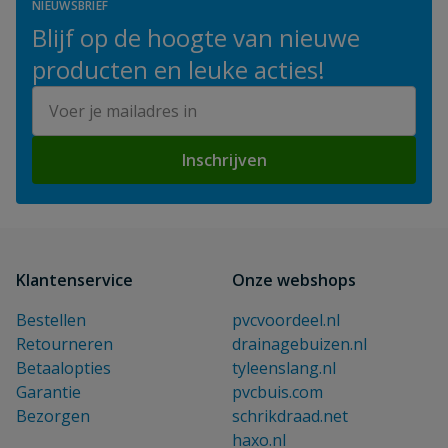
NIEUWSBRIEF
Blijf op de hoogte van nieuwe
producten en leuke acties!
E-mailadres
Inschrijven
Klantenservice
Onze webshops
Bestellen
pvcvoordeel.nl
Retourneren
drainagebuizen.nl
Betaalopties
tyleenslang.nl
Garantie
pvcbuis.com
Bezorgen
schrikdraad.net
haxo.nl