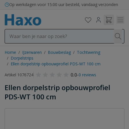
Ga naar de inhoud
Bezorging in binnen- en buitenland
Op werkdagen voor 15:00 uur besteld, vandaag verzonden
Home
/
IJzerwaren
/
Bouwbeslag
/
Tochtwering
/
Dorpelstrips
/
Ellen dorpelstrip opbouwprofiel PDS-WT 100 cm
0.0
-
Artikel 1076724
0 reviews
Ellen dorpelstrip opbouwprofiel
PDS-WT 100 cm