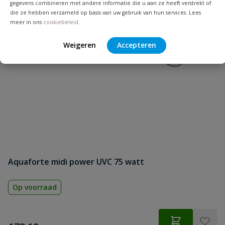
gegevens combineren met andere informatie die u aan ze heeft verstrekt of
die ze hebben verzameld op basis van uw gebruik van hun services. Lees
meer in ons
cookiebeleid
.
Naam
Weigeren
Accepteren
Samenvatting
Beoordeling
Beoordeling versturen
Aquaforte midi power UVC 75 watt
Op voorraad