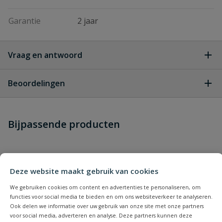
Garantie
2 jaar
Vraag en antwoord
Geen vragen
Beoordelingen
Heb je zelf ook een vraag over
Stel jouw
Bijpassende producten
Schrijf zelf een beoordeling
vraag
dit product?
Je beoordeelt:
Oase biopress set 6000
Uw waardering:
Deze website maakt gebruik van cookies
We gebruiken cookies om content en advertenties te personaliseren, om
functies voor social media te bieden en om ons websiteverkeer te analyseren.
Ook delen we informatie over uw gebruik van onze site met onze partners
voor social media, adverteren en analyse. Deze partners kunnen deze