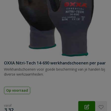
OXXA Nitri-Tech 14-690 werkhandschoenen per paar
Werkhandschoenen voor goede bescherming van je handen bij
diverse werkzaamheden.
Op voorraad
vanaf
€
3,32