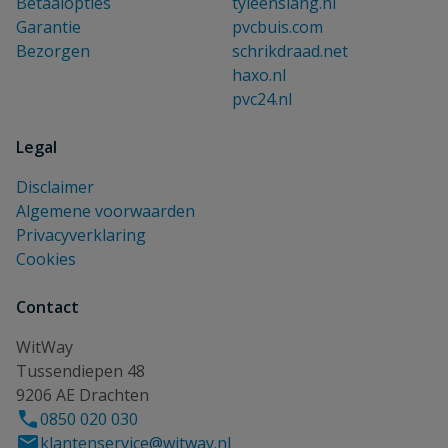
Betaalopties
tyleenslang.nl
Garantie
pvcbuis.com
Bezorgen
schrikdraad.net
haxo.nl
pvc24.nl
Legal
Disclaimer
Algemene voorwaarden
Privacyverklaring
Cookies
Contact
WitWay
Tussendiepen 48
9206 AE Drachten
0850 020 030
klantenservice@witway.nl