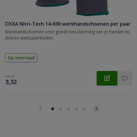
OXXA Nitri-Tech 14-690 werkhandschoenen per paar
Werkhandschoenen voor goede bescherming van je handen bij
diverse werkzaamheden.
Op voorraad
vanaf
€
3,32