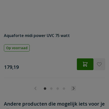
Beoordeling
Beoordeling versturen
Aquaforte midi power UVC 75 watt
Op voorraad
€
179,19
Andere producten die mogelijk iets voor je