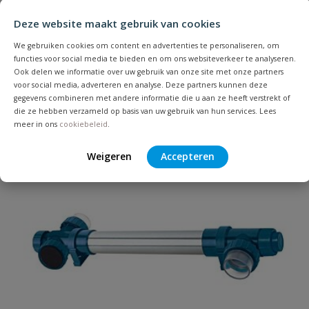
Deze website maakt gebruik van cookies
Heb je zelf ook een vraag over
Stel jouw
We gebruiken cookies om content en advertenties te personaliseren, om
Bijpassende producten
Schrijf zelf een beoordeling
vraag
dit product?
functies voor social media te bieden en om ons websiteverkeer te analyseren.
Ook delen we informatie over uw gebruik van onze site met onze partners
Je beoordeelt:
Oase biotec screenmatic 2 90000 set
voor social media, adverteren en analyse. Deze partners kunnen deze
gegevens combineren met andere informatie die u aan ze heeft verstrekt of
die ze hebben verzameld op basis van uw gebruik van hun services. Lees
Uw waardering:
meer in ons
cookiebeleid
.
Weigeren
Accepteren
Naam
Samenvatting