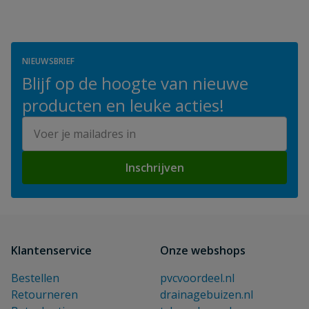
NIEUWSBRIEF
Blijf op de hoogte van nieuwe
producten en leuke acties!
E-mailadres
Inschrijven
Klantenservice
Onze webshops
Bestellen
pvcvoordeel.nl
Retourneren
drainagebuizen.nl