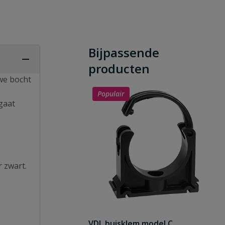
Bijpassende
producten
we bocht
Populair
 gaat
r zwart.
VDL buisklem model C