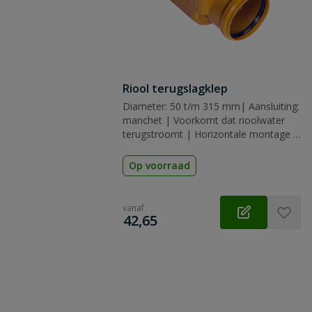
Riool terugslagklep
Diameter: 50 t/m 315 mm| Aansluiting:
manchet | Voorkomt dat rioolwater
terugstroomt | Horizontale montage |
Vergrendelbaar
Op voorraad
vanaf
€
42,65