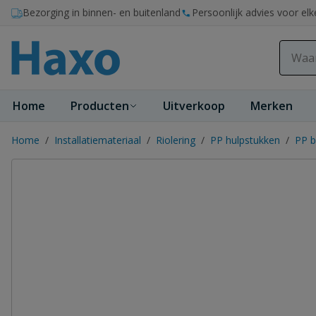
Ga naar de inhoud
Bezorging in binnen- en buitenland
Persoonlijk advies voor elk
Home
Producten
Uitverkoop
Merken
Home
/
Installatiemateriaal
/
Riolering
/
PP hulpstukken
/
PP b