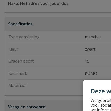
Haxo: Het adres voor jouw klus!
Specificaties
Type aansluiting
manchet
Kleur
zwart
Graden bocht
15
Keurmerk
KOMO
Materiaal
PP
Deze w
We gebruik
voor socia
Vraag en antwoord
we informa