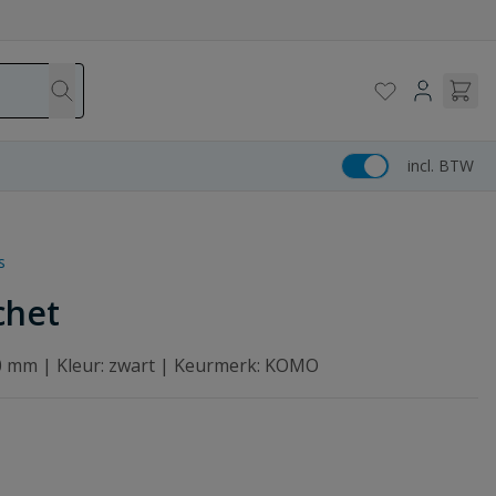
incl. BTW
s
chet
10 mm | Kleur: zwart | Keurmerk: KOMO