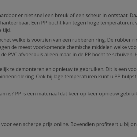
ardoor er niet snel een breuk of een scheur in ontstaat. D
jk hanteerbaar. Een PP bocht kan tegen hoge temperaturen, 
tijd.
het welke is voorzien van een rubberen ring. De rubber rin
nd tegen de meest voorkomende chemische middelen welke v
f de PVC afvoerbuis alleen maar in de PP bocht te schuiven. 
ijk te demonteren en opnieuw te gebruiken. Dit is een voo
innenriolering. Ook bij lage temperaturen kunt u PP hulps
am is? PP is een materiaal dat keer op keer opnieuw gebrui
voor een scherpe prijs online. Bovendien profiteert u bij o