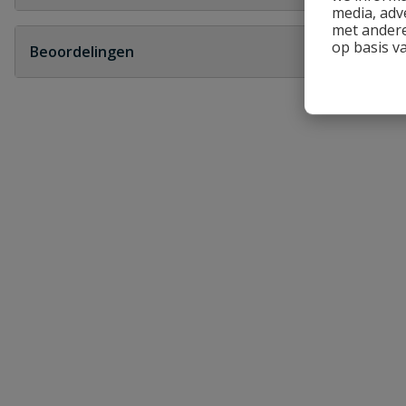
media, adv
Geen vragen
met andere
op basis v
Beoordelingen
Heb je zelf ook een vraag over dit product?
Schrijf zelf een beoordeling
Je beoordeelt:
PP bocht 15° 2 x manchet
Uw waardering:
Naam