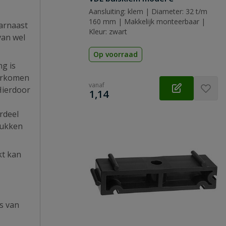
Aansluiting: klem | Diameter: 32 t/m
160 mm | Makkelijk monteerbaar |
aarnaast
Kleur: zwart
van wel
Op voorraad
g is
oorkomen
vanaf
Hierdoor
€
1,14
rdeel
tukken
kt kan
ns van