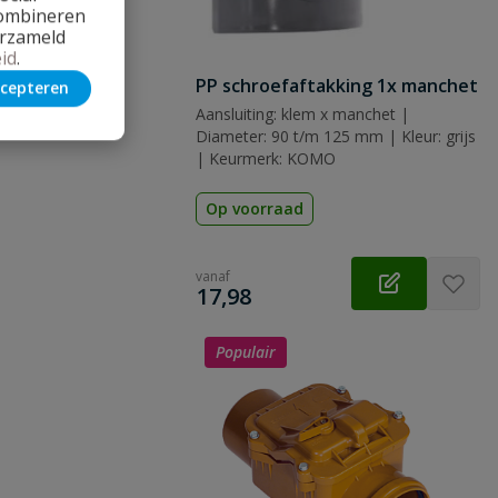
combineren
erzameld
id
.
PP schroefaftakking 1x manchet
cepteren
Aansluiting: klem x manchet |
 vraag
Diameter: 90 t/m 125 mm | Kleur: grijs
| Keurmerk: KOMO
Op voorraad
vanaf
€
17,98
Populair