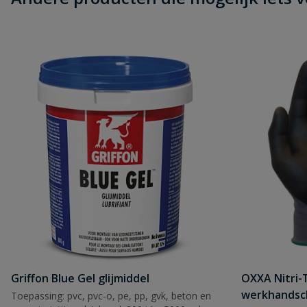
Griffon Blue Gel glijmiddel
OXXA Nitri-
werkhandsc
Toepassing: pvc, pvc-o, pe, pp, gvk, beton en