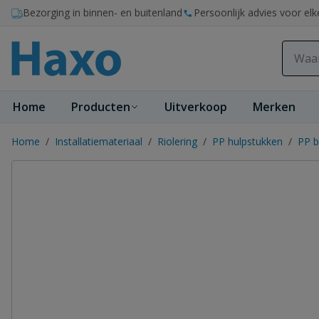
Ga naar de inhoud
Bezorging in binnen- en buitenland
Persoonlijk advies voor elk
Home
Producten
Uitverkoop
Merken
Home
/
Installatiemateriaal
/
Riolering
/
PP hulpstukken
/
PP b