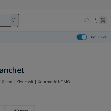
incl. BTW
s
manchet
 110 mm | Kleur: wit | Keurmerk: KOMO