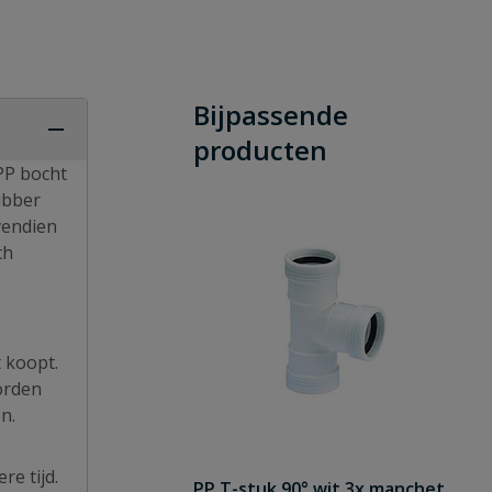
Bijpassende
producten
PP bocht
ubber
vendien
ch
 koopt.
orden
n.
re tijd.
PP T-stuk 90° wit 3x manchet