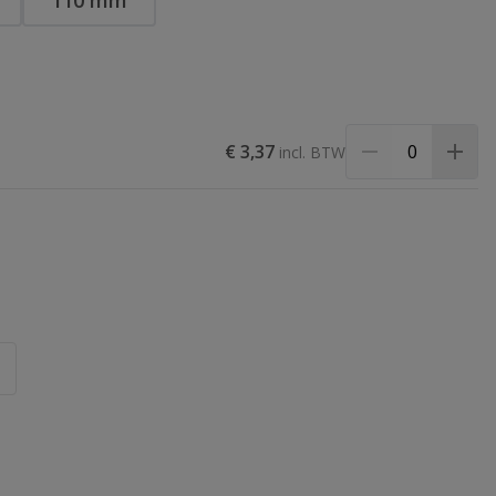
110 mm
€ 3,37