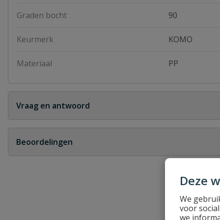
Graden bocht
90
Keurmerk
KOMO
Materiaal
PP
Vraag en antwoord
Geen vragen
Beoordelingen
Heb je zelf ook een vraag over dit product?
Deze w
Schrijf zelf een beoordeling
We gebruik
Je beoordeelt:
PP bocht 90° wit 2x manchet
voor socia
we informa