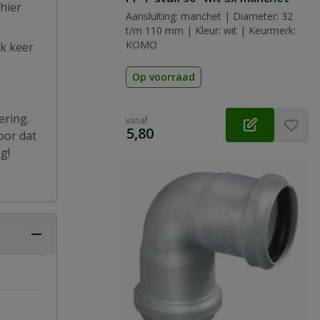
hier
Aansluiting: manchet | Diameter: 32
t/m 110 mm | Kleur: wit | Keurmerk:
KOMO
jk keer
Op voorraad
ering.
vanaf
€
5,80
oor dat
g!