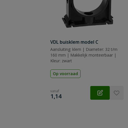
VDL buisklem model C
Aansluiting: klem | Diameter: 32 t/m
160 mm | Makkelijk monteerbaar |
Kleur: zwart
Op voorraad
vanaf
€
1,14