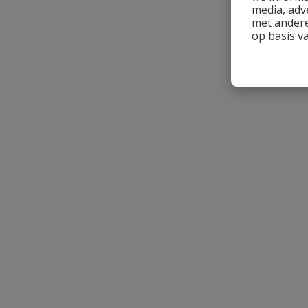
media, adv
Uw waardering:
met andere
op basis v
Naam
Samenvatting
Beoordeling
Beoordeling versturen