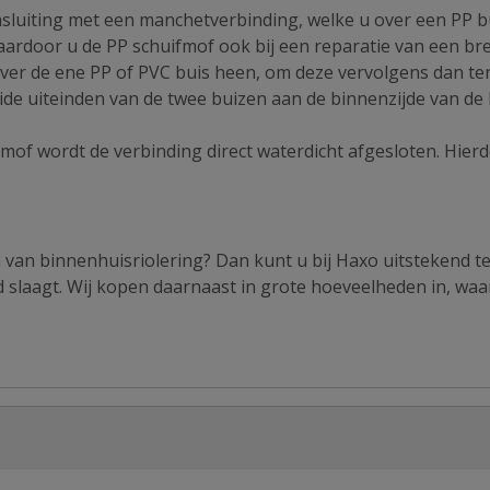
nsluiting met een manchetverbinding, welke u over een PP b
waardoor u de PP schuifmof ook bij een reparatie van een br
over de ene PP of PVC buis heen, om deze vervolgens dan ter
eide uiteinden van de twee buizen aan de binnenzijde van de
mof wordt de verbinding direct waterdicht afgesloten. Hier
van binnenhuisriolering? Dan kunt u bij Haxo uitstekend te
jd slaagt. Wij kopen daarnaast in grote hoeveelheden in, wa