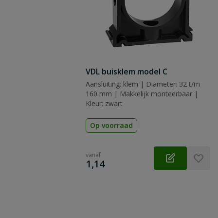
VDL buisklem model C
Aansluiting: klem | Diameter: 32 t/m
160 mm | Makkelijk monteerbaar |
Kleur: zwart
Op voorraad
vanaf
€
1,14