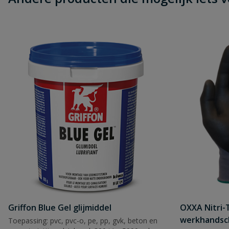
Griffon Blue Gel glijmiddel
OXXA Nitri-
werkhandsc
Toepassing: pvc, pvc-o, pe, pp, gvk, beton en