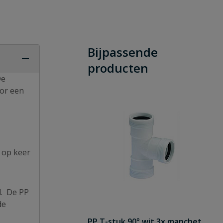
Bijpassende
producten
De
oor een
r op keer
d. De PP
de
PP T-stuk 90° wit 3x manchet