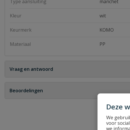
Type aansluiting
manchet
Kleur
wit
Keurmerk
KOMO
Materiaal
PP
Vraag en antwoord
Geen vragen
Beoordelingen
Heb je zelf ook een vraag over dit product?
Deze w
Schrijf zelf een beoordeling
We gebruik
voor socia
Je beoordeelt:
PP schuifmof wit
we informa