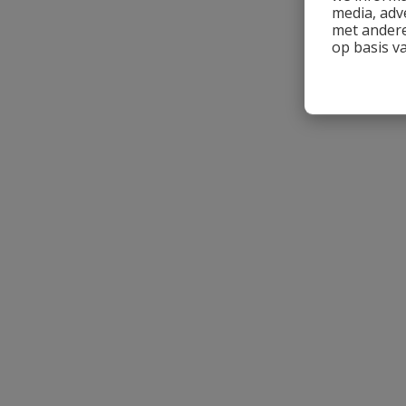
media, adv
met andere
Uw waardering:
op basis v
Naam
Samenvatting
Beoordeling