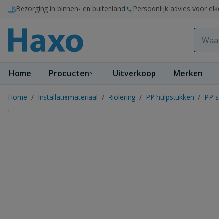
Ga naar de inhoud
Bezorging in binnen- en buitenland
Persoonlijk advies voor elk
Home
Producten
Uitverkoop
Merken
Home
/
Installatiemateriaal
/
Riolering
/
PP hulpstukken
/
PP s