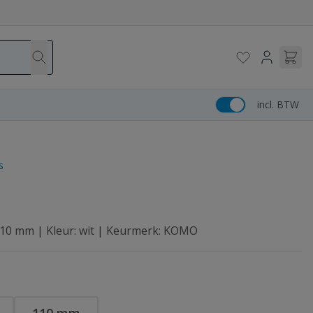
incl. BTW
s
 110 mm | Kleur: wit | Keurmerk: KOMO