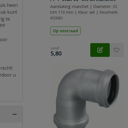
uis heen
Aansluiting: manchet | Diameter: 32
euk kunt
t/m 110 mm | Kleur: wit | Keurmerk:
KOMO
ig te
 PP
Op voorraad
door
vanaf
€
5,80
recht!
ardoor u