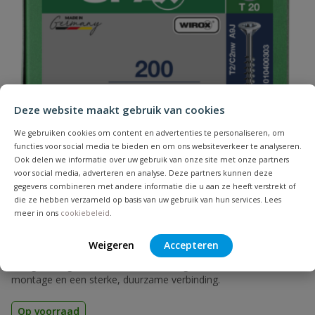
Naam
Samenvatting
Deze website maakt gebruik van cookies
Beoordeling
We gebruiken cookies om content en advertenties te personaliseren, om
functies voor social media te bieden en om ons websiteverkeer te analyseren.
Ook delen we informatie over uw gebruik van onze site met onze partners
voor social media, adverteren en analyse. Deze partners kunnen deze
gegevens combineren met andere informatie die u aan ze heeft verstrekt of
die ze hebben verzameld op basis van uw gebruik van hun services. Lees
meer in ons
cookiebeleid
.
Beoordeling versturen
Spax spaanplaatschroeven T-STAR verzinkt
Weigeren
Accepteren
deeldraad
Hoogwaardige houtschroeven die zorgen voor een snelle
montage en een sterke, duurzame verbinding.
Op voorraad