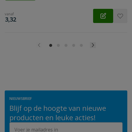
vanaf
€
3,32
NIEUWSBRIEF
Blijf op de hoogte van nieuwe
producten en leuke acties!
E-mailadres