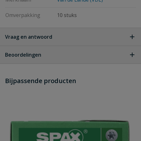
Omverpakking
10 stuks
Vraag en antwoord
Geen vragen
Beoordelingen
Heb je zelf ook een vraag over
Stel jouw
Bijpassende producten
Schrijf zelf een beoordeling
vraag
dit product?
Je beoordeelt:
VDL PP buisbeugel 225 mm
Uw waardering: