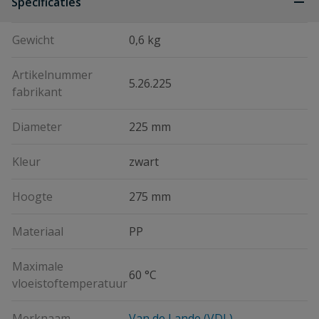
Specificaties
Gewicht
0,6 kg
Artikelnummer
5.26.225
fabrikant
Diameter
225 mm
Kleur
zwart
Hoogte
275 mm
Materiaal
PP
Maximale
60 °C
vloeistoftemperatuur
Merknaam
Van de Lande (VDL)