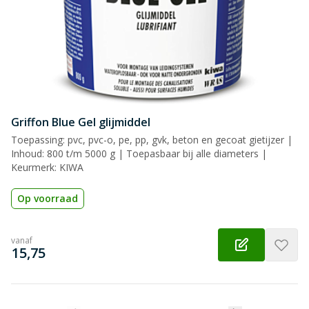
Griffon Blue Gel glijmiddel
Toepassing: pvc, pvc-o, pe, pp, gvk, beton en gecoat gietijzer |
Inhoud: 800 t/m 5000 g | Toepasbaar bij alle diameters |
Keurmerk: KIWA
Op voorraad
vanaf
€
15,75