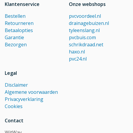
Klantenservice
Onze webshops
Bestellen
pvcvoordeel.nl
Retourneren
drainagebuizen.nl
Betaalopties
tyleenslang.nl
Garantie
pvcbuis.com
Bezorgen
schrikdraad.net
haxo.nl
pvc24.nl
Legal
Disclaimer
Algemene voorwaarden
Privacyverklaring
Cookies
Contact
WitWay