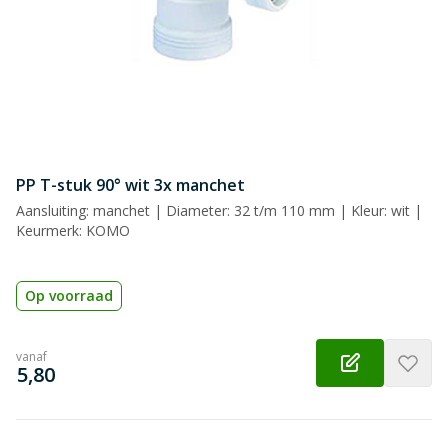
Beoordeling
Beoordeling versturen
PP T-stuk 90° wit 3x manchet
Aansluiting: manchet | Diameter: 32 t/m 110 mm | Kleur: wit |
Keurmerk: KOMO
Op voorraad
vanaf
€
5,80